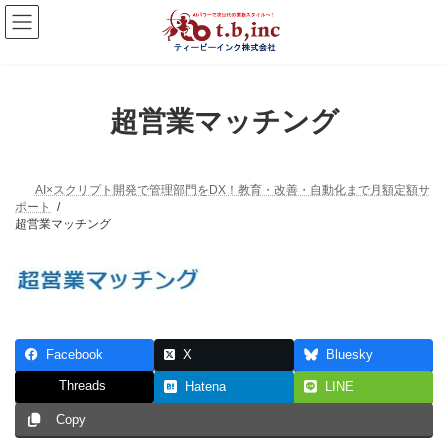
コ
ナ
ン
ビ
テ
ゲ
ン
ー
ツ
シ
へ
ョ
超営業マッチング
ス
ン
キ
に
ッ
移
プ
動
AI×スクリプト開発で管理部門をDX！教育・改善・自動化まで月額定額サ
ポート
超営業マッチング
Facebook
X
Bluesky
Threads
Hatena
LINE
Copy