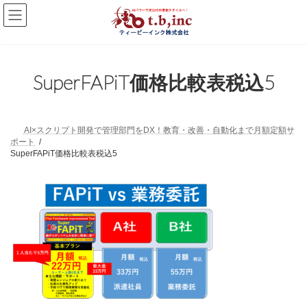
コ
ナ
ン
ビ
テ
ゲ
ン
ー
ツ
シ
へ
ョ
SuperFAPiT価格比較表税込5
ス
ン
キ
に
ッ
移
プ
動
AI×スクリプト開発で管理部門をDX！教育・改善・自動化まで月額定額サ
ポート
SuperFAPiT価格比較表税込5