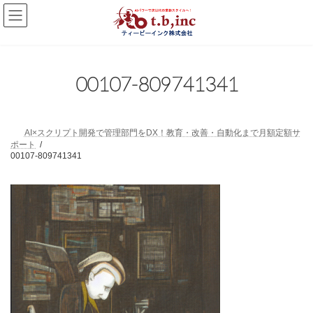
コ
ナ
ン
ビ
テ
ゲ
ン
ー
ツ
シ
へ
ョ
00107-809741341
ス
ン
キ
に
ッ
移
プ
動
AI×スクリプト開発で管理部門をDX！教育・改善・自動化まで月額定額サ
ポート
00107-809741341