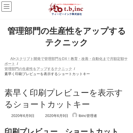
コ
ナ
ン
ビ
テ
ゲ
ン
ー
ツ
シ
へ
ョ
管理部門の生産性をアップする
ス
ン
キ
に
テクニック
ッ
移
プ
動
AI×スクリプト開発で管理部門をDX！教育・改善・自動化まで月額定額サ
ポート
管理部門の生産性をアップするテクニック
素早く印刷プレビューを表示するショートカットキー
素早く印刷プレビューを表示す
るショートカットキー
最
2020年6月9日
2020年6月9日
tbinc管理者
終
更
新
印刷プレビュー ショートカット