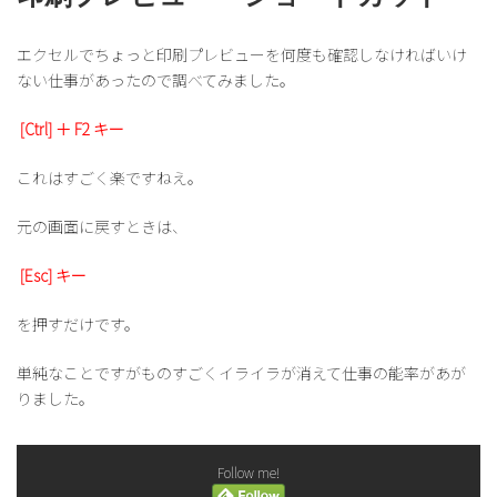
日
時
:
エクセルでちょっと印刷プレビューを何度も確認しなければいけ
ない仕事があったので調べてみました。
[Ctrl] ＋ F2 キー
これはすごく楽ですねえ。
元の画面に戻すときは、
[Esc] キー
を押すだけです。
単純なことですがものすごくイライラが消えて仕事の能率があが
りました。
Follow me!