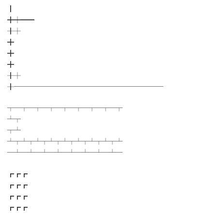
┃
╋┿━━
╂┼
╋
╋
╋
╂┼
╂──────────────────────
┬─┬─┬─┬─┬─┬─┬─┬─┬
┴┬
┬┴
┴┬┴┬┴┬┴┬┴┬┴┬┴┬┴┬┴
─┴─┴─┴─┴─┴─┴─┴─┴─
┏┏┏
┏┏┏
┏┏┏
┏┏┏