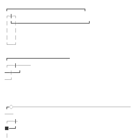
┏━━━━━━━━━━━━━━━━━┓
┌╂┐
│┗┿━━━━━━━━━━━━━━━━┛
│ │
│ │
└─┘
┏━━━━━━━━━━━━━━
┌─╂───
━┿━┛
─┘
┏◇───────────────────────────
──
┌─╂
■━┛
│