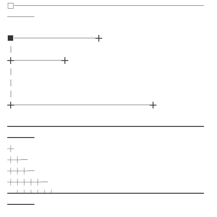
□────────────────────────────
────
■────────────╋
│
╋───────╋
│
│
│
╋────────────────────╋
━━━━━━━━━━━━━━━━━━━━━━━━━━━━━
━━━━
┼
┼┼─
┼┼┼─
┼┼┼┼┼─
━┷┷┷┷┷┷━━━━━━━━━━━━━━━━━━━━━━
━━━━