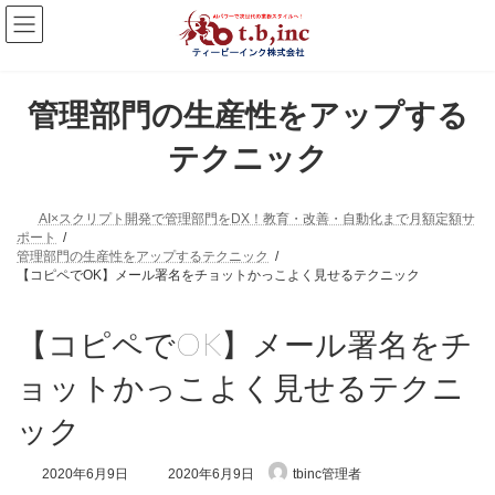
コ
ナ
ン
ビ
テ
ゲ
ン
ー
ツ
シ
へ
ョ
管理部門の生産性をアップする
ス
ン
キ
に
テクニック
ッ
移
プ
動
AI×スクリプト開発で管理部門をDX！教育・改善・自動化まで月額定額サ
ポート
管理部門の生産性をアップするテクニック
【コピペでOK】メール署名をチョットかっこよく見せるテクニック
【コピペでOK】メール署名をチ
ョットかっこよく見せるテクニ
ック
最
2020年6月9日
2020年6月9日
tbinc管理者
終