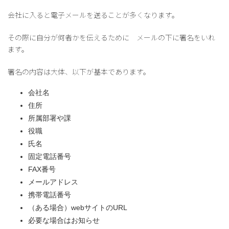
更
新
会社に入ると電子メールを送ることが多くなります。
日
時
その際に自分が何者かを伝えるために メールの下に署名をいれ
:
ます。
署名の内容は大体、以下が基本であります。
会社名
住所
所属部署や課
役職
氏名
固定電話番号
FAX番号
メールアドレス
携帯電話番号
（ある場合）webサイトのURL
必要な場合はお知らせ