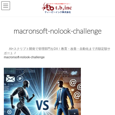
コ
ナ
ン
ビ
テ
ゲ
ン
ー
ツ
シ
へ
ョ
macronsoft-nolook-challenge
ス
ン
キ
に
ッ
移
プ
動
AI×スクリプト開発で管理部門をDX！教育・改善・自動化まで月額定額サ
ポート
macronsoft-nolook-challenge